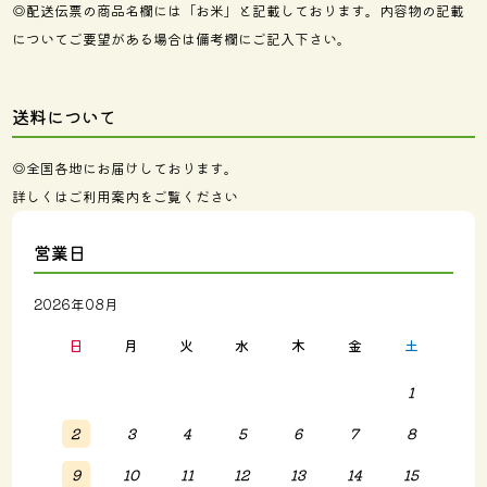
◎配送伝票の商品名欄には「お米」と記載しております。内容物の記載
についてご要望がある場合は備考欄にご記入下さい。
送料について
◎全国各地にお届けしております。
詳しくは
ご利用案内
をご覧ください
営業日
2026年08月
日
月
火
水
木
金
土
1
2
3
4
5
6
7
8
9
10
11
12
13
14
15