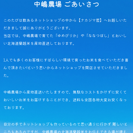
中嶋農場 ごあいさつ
このたびは数あるネットショップの中から【ナカジマ屋】へお越しいた
だきまして誠にありがとうございます。
当店では、中嶋農場で育てた「ゆめぴりか」や「ななつぼし」と
おいし
い北海道蘭越米を産地直送しております。
1人でも多くのお客様にすばらしい環境で育ったお米を食べていただき喜
んで頂きたい!という思いから
ネットショップを開店させていただきまし
た。
中嶋農場から産地直送いたしますので、
無駄なコストをかけずに安くて
おいしいお米をお届けすることができ、
送料も全国各地大変お安くなっ
ております。
自分の手でネットショップも作っているので思い通りに行かず 難しいと
ころもあるのですが、
中嶋農場の北海道蘭越米をお伝えできる場が増え