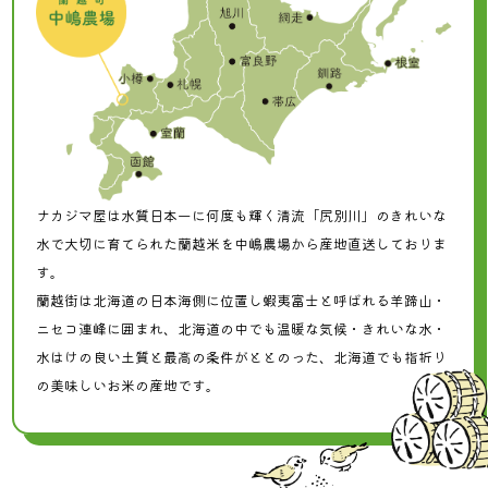
ナカジマ屋は水質日本一に何度も輝く清流「尻別川」のきれいな
水で大切に育てられた蘭越米を中嶋農場から産地直送しておりま
す。
蘭越街は北海道の日本海側に位置し蝦夷富士と呼ばれる羊蹄山・
ニセコ連峰に囲まれ、北海道の中でも温暖な気候・きれいな水・
水はけの良い土質と最高の条件がととのった、北海道でも指折り
の美味しいお米の産地です。