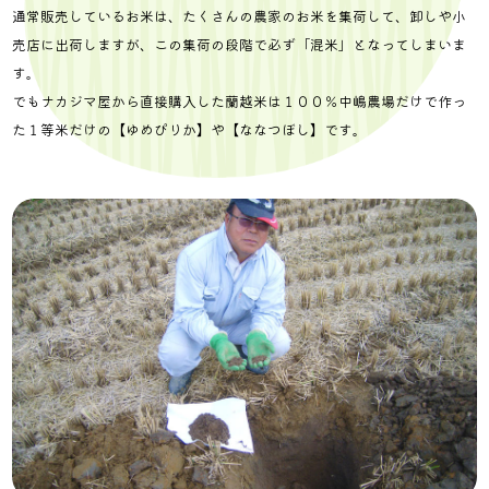
通常販売しているお米は、たくさんの農家のお米を集荷して、卸しや小
売店に出荷しますが、この集荷の段階で必ず「混米」となってしまいま
す。
でもナカジマ屋から直接購入した蘭越米は１００％中嶋農場だけで作っ
た１等米だけの【ゆめぴりか】や【ななつぼし】です。